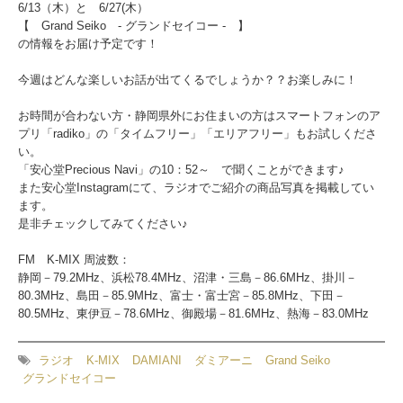
6/13（木）と 6/27(木）
【 Grand Seiko - グランドセイコー - 】
の情報をお届け予定です！
今週はどんな楽しいお話が出てくるでしょうか？？お楽しみに！
お時間が合わない方・静岡県外にお住まいの方はスマートフォンのア
プリ「radiko」の「タイムフリー」「エリアフリー」もお試しくださ
い。
「安心堂Precious Navi」の10：52～ で聞くことができます♪
また安心堂Instagramにて、ラジオでご紹介の商品写真を掲載してい
ます。
是非チェックしてみてください♪
FM K-MIX 周波数：
静岡－79.2MHz、浜松78.4MHz、沼津・三島－86.6MHz、掛川－
80.3MHz、島田－85.9MHz、富士・富士宮－85.8MHz、下田－
80.5MHz、東伊豆－78.6MHz、御殿場－81.6MHz、熱海－83.0MHz
ラジオ
K-MIX
DAMIANI
ダミアーニ
Grand Seiko
グランドセイコー