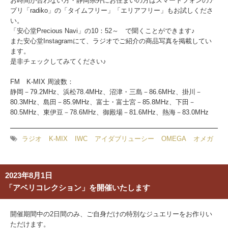
お時間が合わない方・静岡県外にお住まいの方はスマートフォンのア
プリ「radiko」の「タイムフリー」「エリアフリー」もお試しくださ
い。
「安心堂Precious Navi」の10：52～ で聞くことができます♪
また安心堂Instagramにて、ラジオでご紹介の商品写真を掲載してい
ます。
是非チェックしてみてください♪
FM K-MIX 周波数：
静岡－79.2MHz、浜松78.4MHz、沼津・三島－86.6MHz、掛川－
80.3MHz、島田－85.9MHz、富士・富士宮－85.8MHz、下田－
80.5MHz、東伊豆－78.6MHz、御殿場－81.6MHz、熱海－83.0MHz
ラジオ
K-MIX
IWC
アイダブリューシー
OMEGA
オメガ
2023年8月1日
「アベリコレクション」を開催いたします
開催期間中の2日間のみ、ご自身だけの特別なジュエリーをお作りい
ただけます。