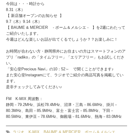
今回は・・・時計から
8.31（木）
【 新店舗オープンのお知らせ 】
9.7（木）9.14（木）
【 BAUME & MERCIER - ボーム＆メルシエ - 】を2週にわたって
ご紹介いたします。
今週はどんな楽しいお話が出てくるでしょうか？？お楽しみに！
お時間が合わない方・静岡県外にお住まいの方はスマートフォンのア
プリ「radiko」の「タイムフリー」「エリアフリー」もお試しくださ
い。
「安心堂Precious Navi」の10：52～ で聞くことができます♪
また安心堂Instagramにて、ラジオでご紹介の商品写真を掲載してい
ます。
是非チェックしてみてください♪
FM K-MIX 周波数：
静岡－79.2MHz、浜松78.4MHz、沼津・三島－86.6MHz、掛川－
80.3MHz、島田－85.9MHz、富士・富士宮－85.8MHz、下田－
80.5MHz、東伊豆－78.6MHz、御殿場－81.6MHz、熱海－83.0MHz
ラジオ
K-MIX
BAUME & MERCIER
ボーム＆メルシエ