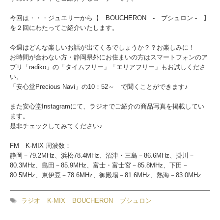
今回は・・・ジュエリーから【 BOUCHERON - ブシュロン - 】
を２回にわたってご紹介いたします。
今週はどんな楽しいお話が出てくるでしょうか？？お楽しみに！
お時間が合わない方・静岡県外にお住まいの方はスマートフォンのア
プリ「radiko」の「タイムフリー」「エリアフリー」もお試しくださ
い。
「安心堂Precious Navi」の10：52～ で聞くことができます♪
また安心堂Instagramにて、ラジオでご紹介の商品写真を掲載してい
ます。
是非チェックしてみてください♪
FM K-MIX 周波数：
静岡－79.2MHz、浜松78.4MHz、沼津・三島－86.6MHz、掛川－
80.3MHz、島田－85.9MHz、富士・富士宮－85.8MHz、下田－
80.5MHz、東伊豆－78.6MHz、御殿場－81.6MHz、熱海－83.0MHz
ラジオ
K-MIX
BOUCHERON
ブシュロン