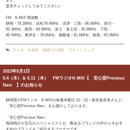
ます。
是非チェックしてみてください♪
FM K-MIX 周波数：
静岡－79.2MHz、浜松78.4MHz、沼津・三島－86.6MHz、掛川－
80.3MHz、島田－85.9MHz、富士・富士宮－85.8MHz、下田－
80.5MHz、東伊豆－78.6MHz、御殿場－81.6MHz、熱海－83.0MHz
ラジオ
K-MIX
BREIｔLING
ブライトリング
2023年5月1日
5.4（木）＆ 5.11（木） FMラジオK-MIX【 安心堂Precious
Navi 】のお知らせ
静岡県のFMラジオ K-MIXの毎週木曜日 10：52～
新井真奈美さんと
「安心堂Precious Navi」をお届けしております。
「安心堂Precious Navi」
毎回時計や宝石のスペシャリストが、数あるブランドの中から今おす
すめのブランドをご紹介するコーナーです。