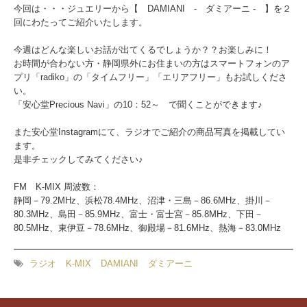
今回は・・・ジュエリーから【 DAMIANI - ダミアーニ - 】を２
回にわたってご紹介いたします。
今週はどんな楽しいお話が出てくるでしょうか？？お楽しみに！
お時間が合わない方・静岡県外にお住まいの方はスマートフォンのア
プリ「radiko」の「タイムフリー」「エリアフリー」もお試しくださ
い。
「安心堂Precious Navi」の10：52～ で聞くことができます♪
また安心堂Instagramにて、ラジオでご紹介の商品写真を掲載してい
ます。
是非チェックしてみてください♪
FM K-MIX 周波数：
静岡－79.2MHz、浜松78.4MHz、沼津・三島－86.6MHz、掛川－
80.3MHz、島田－85.9MHz、富士・富士宮－85.8MHz、下田－
80.5MHz、東伊豆－78.6MHz、御殿場－81.6MHz、熱海－83.0MHz
ラジオ
K-MIX
DAMIANI
ダミアーニ