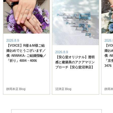
表示
表示
2026.8.9
2026.
【VOICE】R様＆M様ご結
【VO
婚おめでとうございます／
婚お
2026.8.9
俄 -NIWAKA- ご結婚指輪／
俄 -
【安心堂オリジナル】透明
「祈り」4004・4006
「京杢
感と建築美のアクアマリン
3476
ブローチ【安心堂沼津店】
静岡本店 Blog
沼津店 Blog
静岡本店