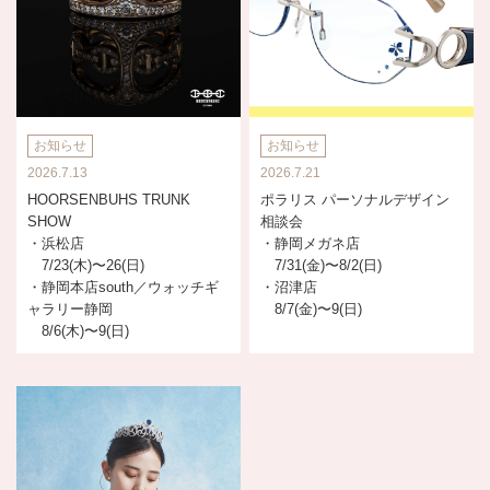
お知らせ
お知らせ
2026.7.13
2026.7.21
HOORSENBUHS TRUNK
ポラリス パーソナルデザイン
SHOW
相談会
・浜松店
・静岡メガネ店
7/23(木)〜26(日)
7/31(金)〜8/2(日)
・静岡本店south／ウォッチギ
・沼津店
ャラリー静岡
8/7(金)〜9(日)
8/6(木)〜9(日)