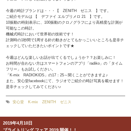
今週の時計ブランドは・・・【 ZENITH ゼニス 】です。
ご紹介モデルは 【 デファイ エルプリメロ 21 】です。
10振動の時刻表示に、100振動のクロノグラフにより高精度な計測が
可能なこの時計。
機械式時計において世界初の技術です！
計測時の1秒間で1周する針の動きがとてもかっこいいところも是非チ
ェックしていただきたいポイントです★
今週はどんな楽しいお話が出てくるでしょうか？？お楽しみに！
お時間が合わない方はスマートフォンのアプリ「radiko」の「タイム
フリー」もお試しください。
「K-mix RADIOKIDS」の17：25～聞くことができますよ♪
また、安心堂facebookにて、ラジオでご紹介の時計写真を載せます！
是非チェックしてみてください♪
安心堂
K-mix
ZENITH
ゼニス
2019年4月10日
ブライトリング フェア 2019 開催！！