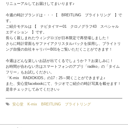
リニューアルしてお届けしてまいります♪
今週の時計ブランドは・・・【 BREITLING ブライトリング 】で
す。
ご紹介モデルは 【 ナビタイマー01 クロノグラフ43 スペシャル
エディション 】です。
長らく親しまれたウィングロゴが日本限定で再登場しました！
さらに時計背面もサファイアクリスタルバックを採用し、ブライトリ
ング自慢の自社キャリバーB01をご覧いただくことができます！
今週はどんな楽しいお話が出てくるでしょうか？？お楽しみに！
お時間が合わない方はスマートフォンのアプリ「radiko」の「タイム
フリー」もお試しください。
「K-mix RADIOKIDS」の17：25～聞くことができますよ♪
また、安心堂facebookにて、ラジオでご紹介の時計写真を載せます！
是非チェックしてみてください♪
安心堂
K-mix
BREITLING
ブライトリング