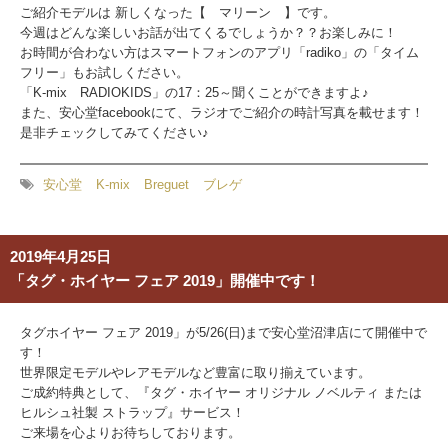
ご紹介モデルは 新しくなった【 マリーン 】です。
今週はどんな楽しいお話が出てくるでしょうか？？お楽しみに！
お時間が合わない方はスマートフォンのアプリ「radiko」の「タイム
フリー」もお試しください。
「K-mix RADIOKIDS」の17：25～聞くことができますよ♪
また、安心堂facebookにて、ラジオでご紹介の時計写真を載せます！
是非チェックしてみてください♪
安心堂
K-mix
Breguet
ブレゲ
2019年4月25日
「タグ・ホイヤー フェア 2019」開催中です！
タグホイヤー フェア 2019」が5/26(日)まで安心堂沼津店にて開催中で
す！
世界限定モデルやレアモデルなど豊富に取り揃えています。
ご成約特典として、
『
タグ・ホイヤー オリジナル ノベルティ または
ヒルシュ社製 ストラップ
』
サービス！
ご来場を心よりお待ちしております。