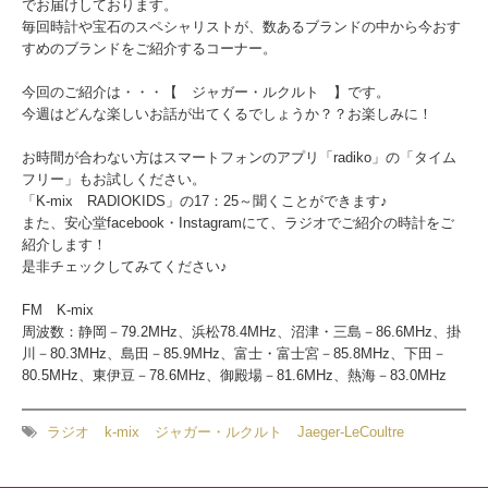
でお届けしております。
毎回時計や宝石のスペシャリストが、数あるブランドの中から今おす
すめのブランドをご紹介するコーナー。
今回のご紹介は・・・【 ジャガー・ルクルト 】です。
今週はどんな楽しいお話が出てくるでしょうか？？お楽しみに！
お時間が合わない方はスマートフォンのアプリ「radiko」の「タイム
フリー」もお試しください。
「K-mix RADIOKIDS」の17：25～聞くことができます♪
また、安心堂facebook・Instagramにて、ラジオでご紹介の時計をご
紹介します！
是非チェックしてみてください♪
FM K-mix
周波数：静岡－79.2MHz、浜松78.4MHz、沼津・三島－86.6MHz、掛
川－80.3MHz、島田－85.9MHz、富士・富士宮－85.8MHz、下田－
80.5MHz、東伊豆－78.6MHz、御殿場－81.6MHz、熱海－83.0MHz
ラジオ
k-mix
ジャガー・ルクルト
Jaeger-LeCoultre