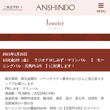
ご来店予約
MENU
2021年1月25日
1/22(金)29（金） ラジオＦＭしみず・マリンパル 【 モー
ニングパル・元気PLUS 】に出演します！
毎月第四・第五金曜日 パーソナリティ夏木かおりさんと安心堂スタ
ッフでお届けします。
FMしみず・マリンパル
周波数：76.3MHz（JOZZ6AC-FM）
放送区域：静岡市清水区、駿河区、葵区、及び 富士市、沼津市、伊
豆西海岸の一部の方
モーニングパルの番組内am8：30頃～の【元気PLUS】のコーナー