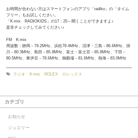
お時間が合わない方はスマートフォンのアプリ「radiko」の「タイム
フリー」もお試しください。
「K-mix RADIOKIDS」の17：25～聞くことができますよ♪
是非チェックしてみてください♪
FM K-mix
周波数：静岡－79.2MHz、浜松78.4MHz、沼津・三島－86.6MHz、掛
川－80.3MHz、島田－85.9MHz、富士・富士宮－85.8MHz、下田－
80.5MHz、東伊豆－78.6MHz、御殿場－81.6MHz、熱海－83.0MHz
ラジオ
K-mix
ROLEX
ロレックス
カテゴリ
お知らせ
ジュエリー