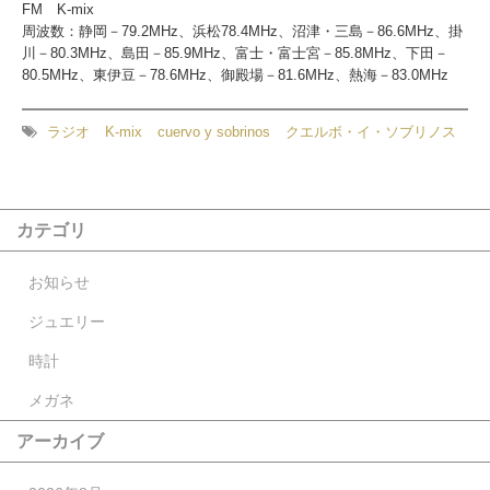
FM K-mix
周波数：静岡－79.2MHz、浜松78.4MHz、沼津・三島－86.6MHz、掛
川－80.3MHz、島田－85.9MHz、富士・富士宮－85.8MHz、下田－
80.5MHz、東伊豆－78.6MHz、御殿場－81.6MHz、熱海－83.0MHz
ラジオ
K-mix
cuervo y sobrinos
クエルボ・イ・ソブリノス
カテゴリ
お知らせ
ジュエリー
時計
メガネ
アーカイブ