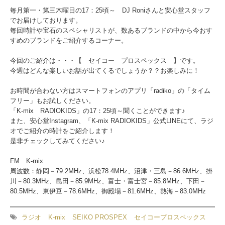
毎月第一・第三木曜日の17：25頃～ DJ Roniさんと安心堂スタッフ
でお届けしております。
毎回時計や宝石のスペシャリストが、数あるブランドの中から今おす
すめのブランドをご紹介するコーナー。
今回のご紹介は・・・【 セイコー プロスペックス 】です。
今週はどんな楽しいお話が出てくるでしょうか？？お楽しみに！
お時間が合わない方はスマートフォンのアプリ「radiko」の「タイム
フリー」もお試しください。
「K-mix RADIOKIDS」の17：25頃～聞くことができます♪
また、安心堂Instagram、「K-mix RADIOKIDS」公式LINEにて、ラジ
オでご紹介の時計をご紹介します！
是非チェックしてみてください♪
FM K-mix
周波数：静岡－79.2MHz、浜松78.4MHz、沼津・三島－86.6MHz、掛
川－80.3MHz、島田－85.9MHz、富士・富士宮－85.8MHz、下田－
80.5MHz、東伊豆－78.6MHz、御殿場－81.6MHz、熱海－83.0MHz
ラジオ
K-mix
SEIKO PROSPEX
セイコープロスペックス