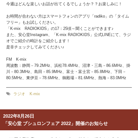
今週はどんな楽しいお話が出てくるでしょうか？？お楽しみに！
お時間が合わない方はスマートフォンのアプリ「radiko」の「タイム
フリー」もお試しください。
「K-mix RADIOKIDS」の17：25頃～聞くことができます♪
また、安心堂Instagram、「K-mix RADIOKIDS」公式LINEにて、ラジ
オでご紹介の時計をご紹介します！
是非チェックしてみてください♪
FM K-mix
周波数：静岡－79.2MHz、浜松78.4MHz、沼津・三島－86.6MHz、掛
川－80.3MHz、島田－85.9MHz、富士・富士宮－85.8MHz、下田－
80.5MHz、東伊豆－78.6MHz、御殿場－81.6MHz、熱海－83.0MHz
ラジオ
K-mix
2022年8月26日
「安心堂 ブシュロンフェア 2022」開催のお知らせ