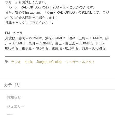
フリー」もお試しください。
「K-mix RADIOKIDS」の17：25頃～聞くことができます♪
また、安心堂Instagram、「K-mix RADIOKIDS」公式LINEにて、ラジ
オでご紹介の時計をご紹介します！
是非チェックしてみてください♪
FM K-mix
周波数：静岡－79.2MHz、浜松78.4MHz、沼津・三島－86.6MHz、掛
川－80.3MHz、島田－85.9MHz、富士・富士宮－85.8MHz、下田－
80.5MHz、東伊豆－78.6MHz、御殿場－81.6MHz、熱海－83.0MHz
ラジオ
k-mix
Jaeger-LeCoultre
ジャガー・ルクルト
カテゴリ
お知らせ
ジュエリー