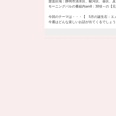
放送区域：静岡市清水区、駿河区、葵区、及
モーニングパルの番組内am8：30頃～の【
今回のテーマは・・・【 5月の誕生石：
今週はどんな楽しいお話が出てくるでしょう