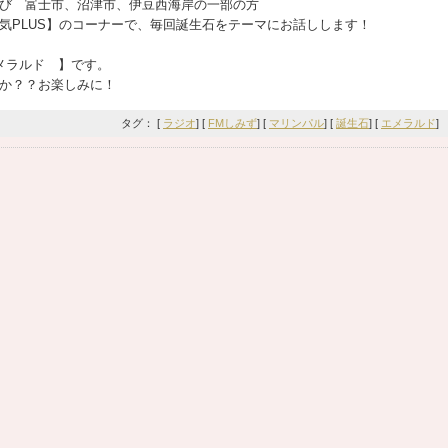
び 富士市、沼津市、伊豆西海岸の一部の方
元気PLUS】のコーナーで、毎回誕生石をテーマにお話しします！
エメラルド
】です。
か？？お楽しみに！
タグ： [
ラジオ
] [
FMしみず
] [
マリンパル
] [
誕生石
] [
エメラルド
]