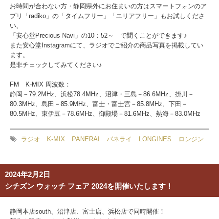
お時間が合わない方・静岡県外にお住まいの方はスマートフォンのア
プリ「radiko」の「タイムフリー」「エリアフリー」もお試しくださ
い。
「安心堂Precious Navi」の10：52～ で聞くことができます♪
また安心堂Instagramにて、ラジオでご紹介の商品写真を掲載してい
ます。
是非チェックしてみてください♪
FM K-MIX 周波数：
静岡－79.2MHz、浜松78.4MHz、沼津・三島－86.6MHz、掛川－
80.3MHz、島田－85.9MHz、富士・富士宮－85.8MHz、下田－
80.5MHz、東伊豆－78.6MHz、御殿場－81.6MHz、熱海－83.0MHz
ラジオ
K-MIX
PANERAI
パネライ
LONGINES
ロンジン
2024年2月2日
シチズン ウォッチ フェア 2024を開催いたします！
静岡本店south、沼津店、富士店、浜松店で同時開催！