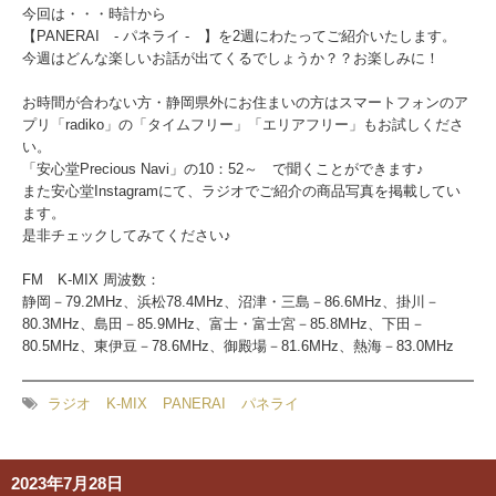
今回は・・・時計から
【PANERAI - パネライ - 】を2週にわたって
ご紹介いたします。
今週はどんな楽しいお話が出てくるでしょうか？？お楽しみに！
お時間が合わない方・静岡県外にお住まいの方はスマートフォンのア
プリ「radiko」の「タイムフリー」「エリアフリー」もお試しくださ
い。
「安心堂Precious Navi」の10：52～ で聞くことができます♪
また安心堂Instagramにて、ラジオでご紹介の商品写真を掲載してい
ます。
是非チェックしてみてください♪
FM K-MIX 周波数：
静岡－79.2MHz、浜松78.4MHz、沼津・三島－86.6MHz、掛川－
80.3MHz、島田－85.9MHz、富士・富士宮－85.8MHz、下田－
80.5MHz、東伊豆－78.6MHz、御殿場－81.6MHz、熱海－83.0MHz
ラジオ
K-MIX
PANERAI
パネライ
2023年7月28日