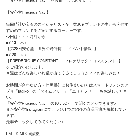
「安心堂Precious Navi」をお届けしております。
【安心堂Precious Navi】
毎回時計や宝石のスペシャリストが、数あるブランドの中から今おす
すめのブランドをご紹介するコーナーです。
今回は・・・時計から
■7.13（木）
【第28回安心堂 世界の時計博 - イベント情報 -】
■7.20（木）
【
FREDERIQUE CONSTANT
- フレデリック・コンスタント -】
をご紹介いたします。
今週はどんな楽しいお話が出てくるでしょうか？？お楽しみに！
お時間が合わない方・静岡県外にお住まいの方はスマートフォンのア
プリ「radiko」の「タイムフリー」「エリアフリー」もお試しくださ
い。
「安心堂Precious Navi」の10：52～ で聞くことができます♪
また安心堂Instagramにて、ラジオでご紹介の商品写真を掲載してい
ます。
是非チェックしてみてください♪
FM K-MIX 周波数：