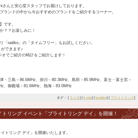
Roniさんと安心堂スタッフでお届けしております。
ブランドの中から今おすすめのブランドをご紹介するコーナー。
】です。
か？？お楽しみに！
「radiko」の「タイムフリー」もお試しください。
ことができます♪
にて、ラジオでご紹介の時計をご紹介します！
沼津・三島－86.6MHz、掛川－80.3MHz、島田－85.9MHz、富士・富士宮－
Hz、御殿場－81.6MHz、熱海－83.0MHz
タグ： [
ラジオ
] [
k-mix
] [
breitling
] [
ブライトリング
]
ライトリング イベント「ブライトリング デイ」を開催！
ライトリング デイ」を開催いたします。