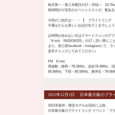
毎月第一・第三木曜日の17：25頃～ DJ 
毎回時計や宝石のスペシャリストが、数ある
今回のご紹介は・・・【 ブライトリング 
今週はどんな楽しいお話が出てくるでしょう
お時間が合わない方はスマートフォンのアプリ
「K-mix RADIOKIDS」の17：25～聞く
また、安心堂facebook・Instagram
是非チェックしてみてください♪
FM K-mix
周波数：静岡－79.2MHz、浜松78.4MHz、
85.8MHz、下田－80.5MHz、東伊豆－78.6M
2021年12月1日 日本最大級のブ
2021年新作・限定モデルが浜松に上陸。
日本最大級のブライトリング イベント「ブ