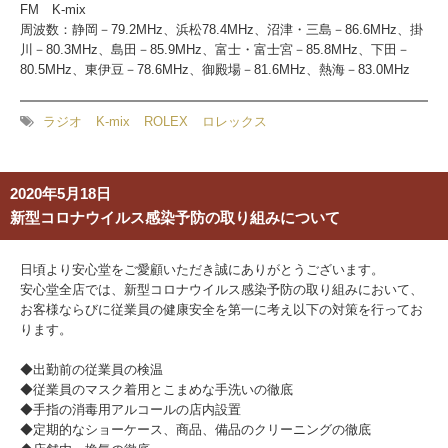
FM K-mix
周波数：
静岡－79.2MHz、
浜松78.4MHz、
沼津・三島－86.6MHz、
掛
川－80.3MHz、
島田－85.9MHz、
富士・富士宮－85.8MHz、
下田－
80.5MHz、
東伊豆－78.6MHz、
御殿場－81.6MHz、
熱海－83.0MHz
ラジオ
K-mix
ROLEX
ロレックス
2020年5月18日
新型コロナウイルス感染予防の取り組みについて
日頃より安心堂をご愛顧いただき誠にありがとうございます。
安心堂全店では、新型コロナウイルス感染予防の取り組みにおいて、
お客様ならびに従業員の健康安全を第一に考え以下の対策を行ってお
ります。
◆出勤前の従業員の検温
◆従業員のマスク着用とこまめな手洗いの徹底
◆手指の消毒用アルコールの店内設置
◆定期的なショーケース、商品、備品のクリーニングの徹底