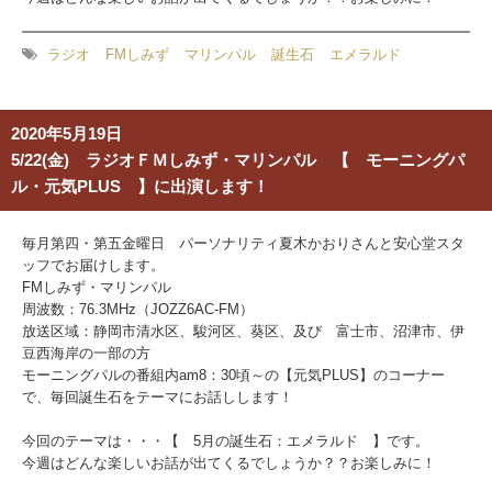
ラジオ
FMしみず
マリンパル
誕生石
エメラルド
2020年5月19日
5/22(金) ラジオＦＭしみず・マリンパル 【 モーニングパ
ル・元気PLUS 】に出演します！
毎月第四・第五金曜日 パーソナリティ夏木かおりさんと安心堂スタ
ッフでお届けします。
FMしみず・マリンパル
周波数：76.3MHz（JOZZ6AC-FM）
放送区域：静岡市清水区、駿河区、葵区、及び 富士市、沼津市、伊
豆西海岸の一部の方
モーニングパルの番組内am8：30頃～の【元気PLUS】のコーナー
で、毎回誕生石をテーマにお話しします！
今回のテーマは・・・【 5月の誕生石：エメラルド
】です。
今週はどんな楽しいお話が出てくるでしょうか？？お楽しみに！