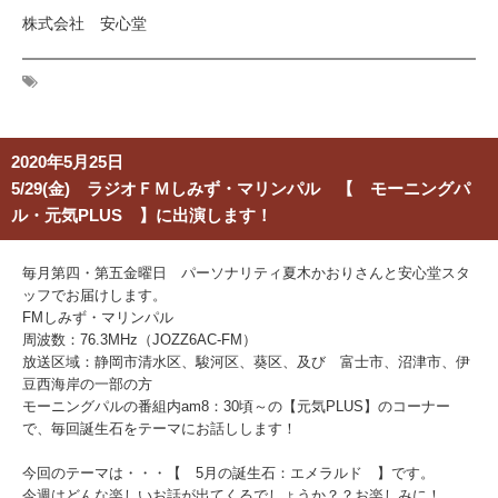
株式会社 安心堂
2020年5月25日
5/29(金) ラジオＦＭしみず・マリンパル 【 モーニングパ
ル・元気PLUS 】に出演します！
毎月第四・第五金曜日 パーソナリティ夏木かおりさんと安心堂スタ
ッフでお届けします。
FMしみず・マリンパル
周波数：76.3MHz（JOZZ6AC-FM）
放送区域：静岡市清水区、駿河区、葵区、及び 富士市、沼津市、伊
豆西海岸の一部の方
モーニングパルの番組内am8：30頃～の【元気PLUS】のコーナー
で、毎回誕生石をテーマにお話しします！
今回のテーマは・・・【 5月の誕生石：エメラルド 】です。
今週はどんな楽しいお話が出てくるでしょうか？？お楽しみに！