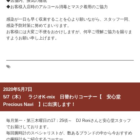
◆店舗内、換気の徹底
◆お客様入店時のアルコール消毒とマスク着用のご協力
感染が一日も早く収束することを心より願いながら、スタッフ一同、
感染予防対策に努めてまいります。
お客様には大変ご不便をおかけしますが、何卒ご理解ご協力を賜りま
すようお願い申し上げます。
2020年5月7日
5/7（木） ラジオK-mix 日替わりコーナー【 安心堂
Precious Navi 】に出演します！
毎月第一・第三木曜日の17：25頃～ DJ Roniさんと安心堂スタッフ
でお届けしております。
毎回腕時計のスペシャリストが、数あるブランドの中から今おすすめ
の腕時計をご紹介するコーナー。