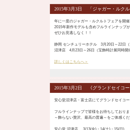
2015年3月3日 「ジャガー・ルク
年に一度のジャガー・ルクルトフェアを開催
2015年新作モデルも含めフルラインナップ
ぜひお見逃しなく！！
静岡 センチュリーホテル 3月20日～22日
沼津店 4月23日～26日（宝飾時計展同時開
詳しくはこちらへ＞
2015年3月2日 《グランドセイコー 
安心堂沼津店・富士店にてグランドセイコー
フルラインナップで皆様をお待ちしておりま
～飾らない贅沢、最高の普遍～をご体感くだ
安心堂 沼津店 3/13(金)・14(土)・15(日)