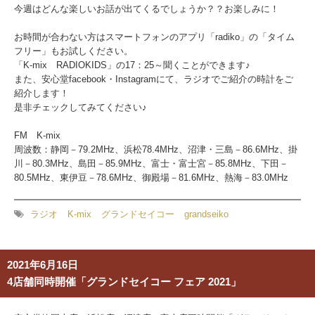
今週はどんな楽しいお話が出てくるでしょうか？？お楽しみに！
お時間が合わない方はスマートフォンのアプリ「radiko」の「タイム
フリー」もお試しください。
「K-mix RADIOKIDS」の17：25～聞くことができます♪
また、安心堂facebook・Instagramにて、ラジオでご紹介の時計をご
紹介します！
是非チェックしてみてください♪
FM K-mix
周波数：静岡－79.2MHz、浜松78.4MHz、沼津・三島－86.6MHz、掛
川－80.3MHz、島田－85.9MHz、富士・富士宮－85.8MHz、下田－
80.5MHz、東伊豆－78.6MHz、御殿場－81.6MHz、熱海－83.0MHz
ラジオ
K-mix
グランドセイコー
grandseiko
2021年6月16日
4店舗同時開催「グランドセイコー フェア 2021」