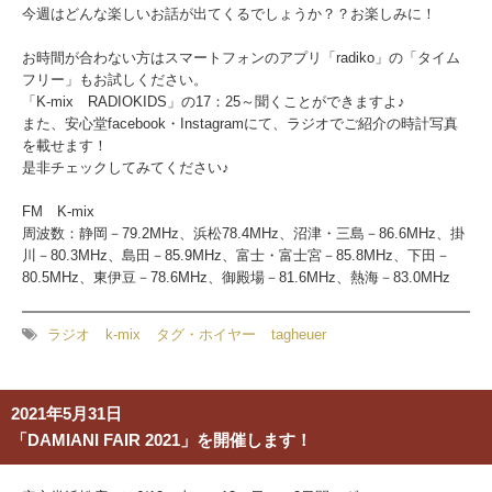
今週はどんな楽しいお話が出てくるでしょうか？？お楽しみに！
お時間が合わない方はスマートフォンのアプリ「radiko」の「タイム
フリー」もお試しください。
「K-mix RADIOKIDS」の17：25～聞くことができますよ♪
また、安心堂facebook・Instagramにて、ラジオでご紹介の時計写真
を載せます！
是非チェックしてみてください♪
FM K-mix
周波数：静岡－79.2MHz、浜松78.4MHz、沼津・三島－86.6MHz、掛
川－80.3MHz、島田－85.9MHz、富士・富士宮－85.8MHz、下田－
80.5MHz、東伊豆－78.6MHz、御殿場－81.6MHz、熱海－83.0MHz
ラジオ
k-mix
タグ・ホイヤー
tagheuer
2021年5月31日
「DAMIANI FAIR 2021」を開催します！