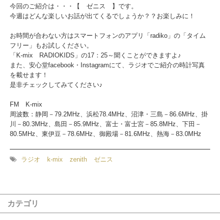
今回のご紹介は・・・【 ゼニス 】です。
今週はどんな楽しいお話が出てくるでしょうか？？お楽しみに！
お時間が合わない方はスマートフォンのアプリ「radiko」の「タイム
フリー」もお試しください。
「K-mix RADIOKIDS」の17：25～聞くことができますよ♪
また、安心堂facebook・Instagramにて、ラジオでご紹介の時計写真
を載せます！
是非チェックしてみてください♪
FM K-mix
周波数：静岡－79.2MHz、浜松78.4MHz、沼津・三島－86.6MHz、掛
川－80.3MHz、島田－85.9MHz、富士・富士宮－85.8MHz、下田－
80.5MHz、東伊豆－78.6MHz、御殿場－81.6MHz、熱海－83.0MHz
ラジオ
k-mix
zenith
ゼニス
カテゴリ