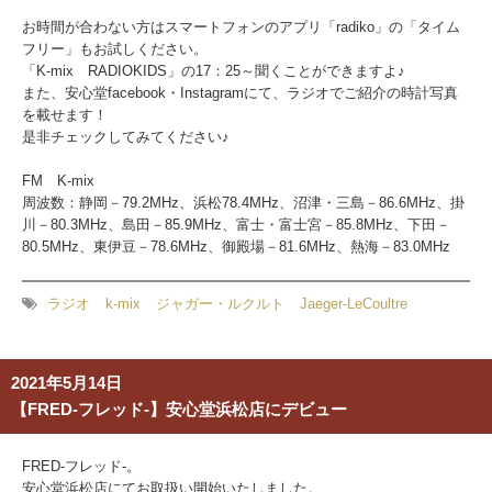
お時間が合わない方はスマートフォンのアプリ「radiko」の「タイム
フリー」もお試しください。
「K-mix RADIOKIDS」の17：25～聞くことができますよ♪
また、安心堂facebook・Instagramにて、ラジオでご紹介の時計写真
を載せます！
是非チェックしてみてください♪
FM K-mix
周波数：静岡－79.2MHz、浜松78.4MHz、沼津・三島－86.6MHz、掛
川－80.3MHz、島田－85.9MHz、富士・富士宮－85.8MHz、下田－
80.5MHz、東伊豆－78.6MHz、御殿場－81.6MHz、熱海－83.0MHz
ラジオ
k-mix
ジャガー・ルクルト
Jaeger-LeCoultre
2021年5月14日
【FRED-フレッド-】安心堂浜松店にデビュー
FRED-フレッド-。
安心堂浜松店にてお取扱い開始いたしました。