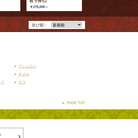
粒 子持ち)
￥275,000～
￥110,000
並び順：
ブシュロン
ギメル
ンド
スワ
PAGE TOP
」