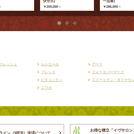
）
伏せ爪)
一点留)
～
￥209,000～
￥286,000～
フレッシュ
ルシエール
アベリ
フレッド
フォーエバーマーク
ピキョッティ
スイートテン・ダイヤモ
ニワカ
お得な積立「イヴサロン
ライン（WEB）決済について