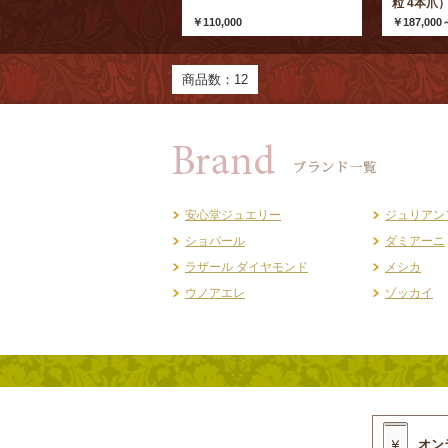
粒 4本爪
￥110,000
￥187,000
商品数：12
安心堂ジュエリー
ジュリアン
ショパール
ダミアーニ
ラザール ダイヤモンド
メシカ
ウノアエレ
ゾッカイ
オン