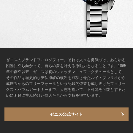
ゼニスのブランドフィロソフィー。それは人々を勇気づけ、あらゆる
困難に立ち向かって、自らの夢を叶える原動力となることです。1865
年の創立以来、ゼニスは初のウォッチマニュファクチュールとして、
その作品は歴史的な英仏海峡の横断を成功させたルイ・ブレリオから
成層圏からのフリーフォールという記録的偉業を成し遂げたフェリッ
クス・バウムガートナーまで、大志を抱いて、不可能を可能とするた
めに困難に挑み続けた偉人たちから支持を得ています。
ゼニス公式サイト