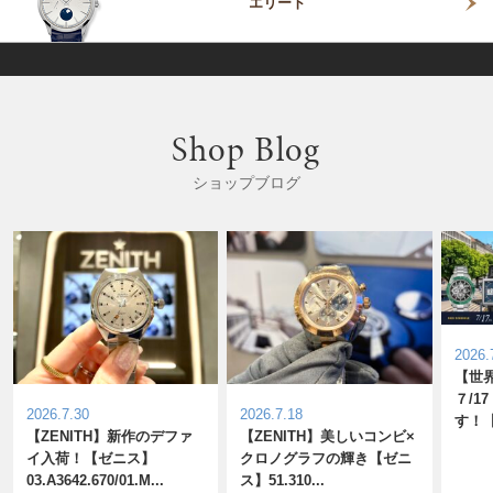
エリート
Shop Blog
ショップブログ
表示
表示
2026.
【世
７/1
2026.7.30
2026.7.18
す！
【ZENITH】新作のデファ
【ZENITH】美しいコンビ×
イ入荷！【ゼニス】
クロノグラフの輝き【ゼニ
03.A3642.670/01.M...
ス】51.310...