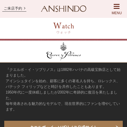
ご来店予約
MENU
『クエルボ・イ・ソブリノス』は1882年ハバナの高級宝飾店として始
まりました。
アインシュタインを始め、顧客に多くの著名人を持ち、ロレックス、
パテック フィリップなどと時計を共作したこともあります。
1950年代に一度休眠しましたが2002年に奇跡的に復活を果たしまし
た。
毎年発表される魅力的なモデルで、現在世界的にファンを増やしてい
ます。