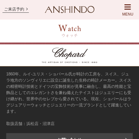
ご来店予約
MENU
1860年、ルイ‐ユリス・ショパール氏が時計の工房を、スイス、ジュ
ラ地方のソンヴィリエに設立に誕生した生粋の時計メーカー。スイス
の精密時計技術とドイツの宝飾技術が見事に融合し、最高の性能と宝
飾品としてのエレガントさを兼ね備えたテイストはジュエリーにも受
け継がれ、世界中のセレブから愛されている。現在、ショパールはラ
グジュアリーウォッチとジュエリーの一流ブランドとして躍進してい
ます。
取扱店舗：浜松店・沼津店