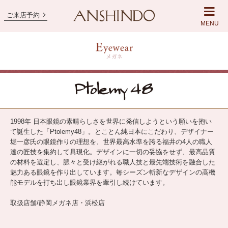
ご来店予約
MENU
1998年 日本眼鏡の素晴らしさを世界に発信しようという願いを抱い
て誕生した「Ptolemy48」。とことん純日本にこだわり、デザイナー
堀一彦氏の眼鏡作りの理想を、世界最高水準を誇る福井の4人の職人
達の匠技を集約して具現化。デザインに一切の妥協をせず、最高品質
の材料を選定し、脈々と受け継がれる職人技と最先端技術を融合した
魅力ある眼鏡を作り出しています。毎シーズン斬新なデザインの高機
能モデルを打ち出し眼鏡業界を牽引し続けています。
取扱店舗/静岡メガネ店・浜松店