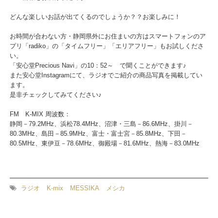
どんな楽しいお話が出てくるのでしょうか？？お楽しみに！
お時間が合わない方・静岡県外にお住まいの方はスマートフォンのア
プリ「radiko」の「タイムフリー」「エリアフリー」もお試しくださ
い。
「安心堂Precious Navi」の10：52～ で聞くことができます♪
また安心堂Instagramにて、ラジオでご紹介の商品写真を掲載してい
ます。
是非チェックしてみてください♪
FM K-MIX 周波数：
静岡－79.2MHz、浜松78.4MHz、沼津・三島－86.6MHz、掛川－
80.3MHz、島田－85.9MHz、富士・富士宮－85.8MHz、下田－
80.5MHz、東伊豆－78.6MHz、御殿場－81.6MHz、熱海－83.0MHz
ラジオ
K-mix
MESSIKA
メシカ