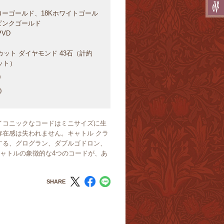
ローゴールド、18Kホワイトゴール
Kピンクゴールド
VD
ット ダイヤモンド 43石（計約
ラット）
0
0
イコニックなコードはミニサイズに生
存在感は失われません。キャトル クラ
する、グログラン、ダブルゴドロン、
キャトルの象徴的な4つのコードが、あ
SHARE