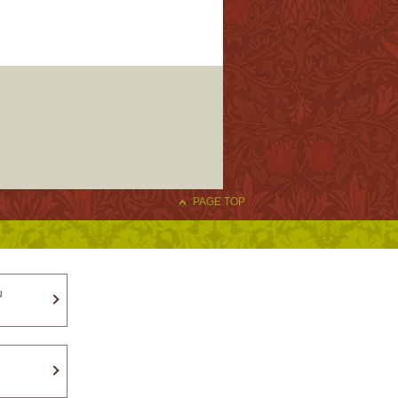
PAGE TOP
」