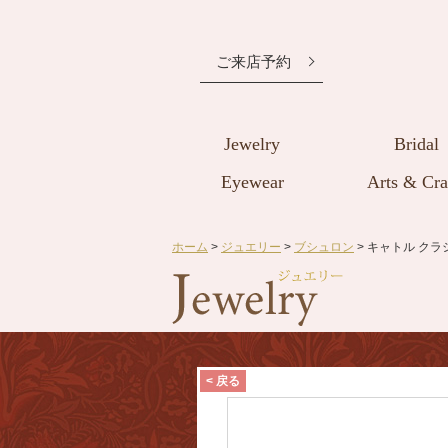
ご来店予約
Jewelry
Bridal
Eyewear
Arts & Cra
ホーム
>
ジュエリー
>
ブシュロン
> キャトル ク
< 戻る