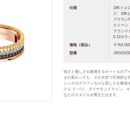
仕様
18Kイエ
ド、18
ブラウンP
ストーン
ラウンドカ
0.13カ
価格（税込）
￥764,50
型番
JRG0333
強さと優しさを象徴するキャトルのア
まれ変わっても、その大胆で圧倒的な
シックのグラフィカルな美しさを構成
クル ド パリ、ダイヤモンドライン。
なたのスタイルを際立たせます。