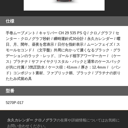
仕様
手巻ムーブメント / キャリバー CH 29 535 PS Q / クロノグラフ / セ
ンター・クロノグラフ秒針 / 瞬時運針式30分計 / 永久カレンダー / 曜
日、月、閏年、昼夜を窓表示 / 日付を指針表示 / ムーンフェイズ / ス
モールセコンド / （文字盤）外周に向かって濃くなるブラック・グラ
デーションのラック・レッド、ゴールド植字アワーマーカー / （ケー
ス）プラチナ / サファイヤクリスタル・バックと通常のケースバック
が共に付属 / 3気圧防水 / ケース径：41mm / 厚さ：12.4mm / （バン
ド）コンポジット素材、ファブリック柄、ブラック / プラチナの折り
たたみ式留め具
型番
5270P-017
永久カレンダー クロノグラフ
の在庫や詳細情報についてはお気軽に
お問い合わせください。