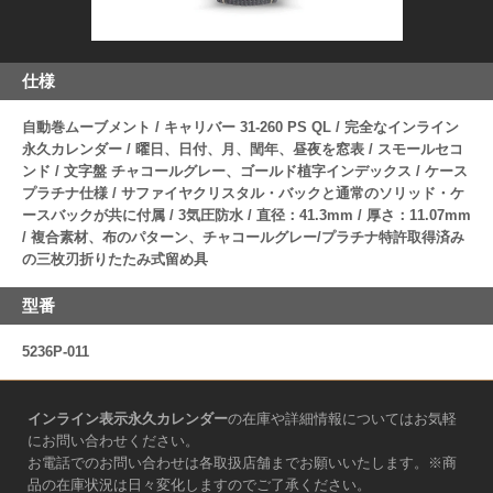
仕様
自動巻ムーブメント / キャリバー 31‑260 PS QL / 完全なインライン
永久カレンダー / 曜日、日付、月、閏年、昼夜を窓表 / スモールセコ
ンド / 文字盤 チャコールグレー、ゴールド植字インデックス / ケース
プラチナ仕様 / サファイヤクリスタル・バックと通常のソリッド・ケ
ースバックが共に付属 / 3気圧防水 / 直径：41.3mm / 厚さ：11.07mm
/ 複合素材、布のパターン、チャコールグレー/プラチナ特許取得済み
の三枚刃折りたたみ式留め具
型番
5236P-011
インライン表示永久カレンダー
の在庫や詳細情報についてはお気軽
にお問い合わせください。
お電話でのお問い合わせは各取扱店舗までお願いいたします。※商
品の在庫状況は日々変化しますのでご了承ください。