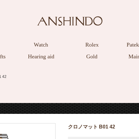
Watch
Rolex
Patek
fts
Hearing aid
Gold
Main
 42
クロノマット B01 42