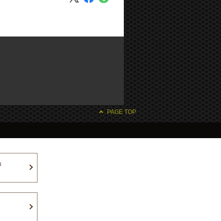
PAGE TOP
」