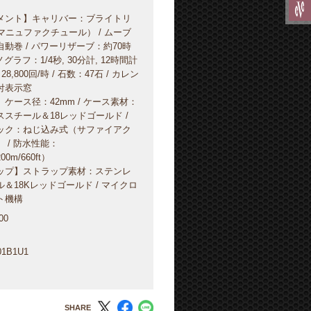
メント】キャリバー：ブライトリ
マニュファクチュール） / ムーブ
動巻 / パワーリザーブ：約70時
ノグラフ：1/4秒, 30分計, 12時間計
28,800回/時 / 石数：47石 / カレン
付表示窓
ケース径：42mm / ケース素材：
スチール＆18レッドゴールド /
ック：ねじ込み式（サファイアク
 / 防水性能：
00m/660ft）
ップ】ストラップ素材：ステンレ
＆18Kレッドゴールド / マイクロ
ト機構
00
01B1U1
SHARE