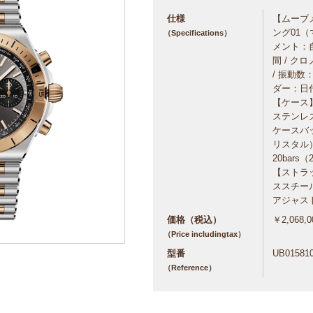
仕様
【ムーブ
ング01（
（Specifications）
メント：自
間 / クロ
/ 振動数：
ダー：日
【ケース】
ステンレス
ケースバ
リスタル）
20bars（2
【ストラ
ススチール
アジャス
価格（税込）
￥2,068,0
（Price includingtax）
型番
UB01581
（Reference）