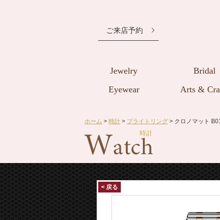
ご来店予約
Jewelry
Bridal
Eyewear
Arts & Cra
ホーム
>
時計
>
ブライトリング
> クロノマット B01
< 戻る