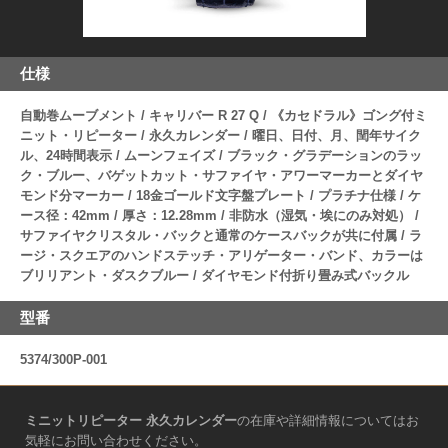
仕様
自動巻ムーブメント / キャリバー R 27 Q / 《カセドラル》ゴング付ミ
ニット・リピーター / 永久カレンダー / 曜日、日付、月、閏年サイク
ル、24時間表示 / ムーンフェイズ / ブラック・グラデーションのラッ
ク・ブルー、バゲットカット・サファイヤ・アワーマーカーとダイヤ
モンド分マーカー / 18金ゴールド文字盤プレート / プラチナ仕様 / ケ
ース径：42mm / 厚さ：12.28mm / 非防水（湿気・埃にのみ対処） /
サファイヤクリスタル・バックと通常のケースバックが共に付属 / ラ
ージ・スクエアのハンドステッチ・アリゲーター・バンド、カラーは
ブリリアント・ダスクブルー / ダイヤモンド付折り畳み式バックル
型番
5374/300P-001
ミニットリピーター 永久カレンダー
の在庫や詳細情報についてはお
気軽にお問い合わせください。