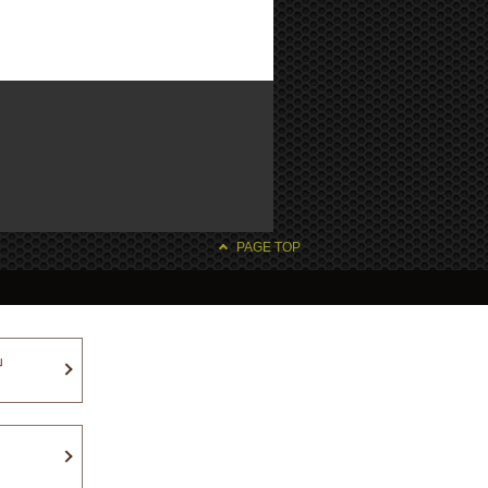
PAGE TOP
」