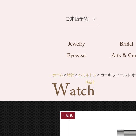
ご来店予約
Jewelry
Bridal
Eyewear
Arts & Cra
ホーム
>
時計
>
ハミルトン
> カーキ フィールド 
< 戻る