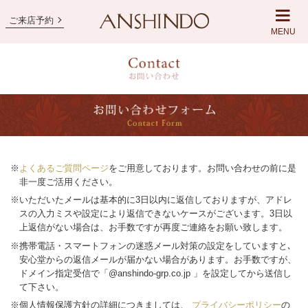
ご来店予約
MENU
※
よくあるご質問ページ
をご用意しております。お問い合わせの前に是
非一度ご活用ください。
※いただいたメールは基本的に3日以内に返信しておりますが、アドレ
スの入力ミスや設定により返信できないケースがございます。3日以
上返信がない場合は、お手数ですが再度ご連絡をお願い致します。
※携帯電話・スマートフォンの迷惑メール対策の設定をしていますと､
安心堂からの返信メールが届かない場合があります。お手数ですが、
ドメイン指定受信で「@anshindo-grp.co.jp 」を設定してから送信し
て下さい。
※個人情報保護方針の詳細につきましては、
プライバシーポリシー
の