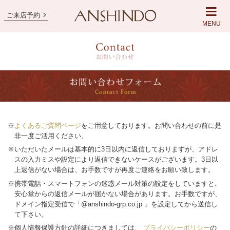
ご来店予約
MENU
※
よくあるご質問ページ
をご用意しております。お問い合わせの前に是
非一度ご活用ください。
※いただいたメールは基本的に3日以内に返信しておりますが、アドレ
スの入力ミスや設定により返信できないケースがございます。3日以
上返信がない場合は、お手数ですが再度ご連絡をお願い致します。
※携帯電話・スマートフォンの迷惑メール対策の設定をしていますと､
安心堂からの返信メールが届かない場合があります。お手数ですが、
ドメイン指定受信で「@anshindo-grp.co.jp 」を設定してから送信し
て下さい。
※個人情報保護方針の詳細につきましては、
プライバシーポリシー
の