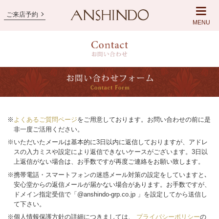
ご来店予約
MENU
※
よくあるご質問ページ
をご用意しております。お問い合わせの前に是
非一度ご活用ください。
※いただいたメールは基本的に3日以内に返信しておりますが、アドレ
スの入力ミスや設定により返信できないケースがございます。3日以
上返信がない場合は、お手数ですが再度ご連絡をお願い致します。
※携帯電話・スマートフォンの迷惑メール対策の設定をしていますと､
安心堂からの返信メールが届かない場合があります。お手数ですが、
ドメイン指定受信で「@anshindo-grp.co.jp 」を設定してから送信し
て下さい。
※個人情報保護方針の詳細につきましては、
プライバシーポリシー
の