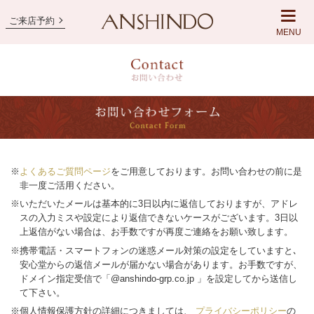
ご来店予約
MENU
※
よくあるご質問ページ
をご用意しております。お問い合わせの前に是
非一度ご活用ください。
※いただいたメールは基本的に3日以内に返信しておりますが、アドレ
スの入力ミスや設定により返信できないケースがございます。3日以
上返信がない場合は、お手数ですが再度ご連絡をお願い致します。
※携帯電話・スマートフォンの迷惑メール対策の設定をしていますと､
安心堂からの返信メールが届かない場合があります。お手数ですが、
ドメイン指定受信で「@anshindo-grp.co.jp 」を設定してから送信し
て下さい。
※個人情報保護方針の詳細につきましては、
プライバシーポリシー
の