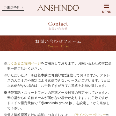
ご来店予約
MENU
※
よくあるご質問ページ
をご用意しております。お問い合わせの前に是
非一度ご活用ください。
※いただいたメールは基本的に3日以内に返信しておりますが、アドレ
スの入力ミスや設定により返信できないケースがございます。3日以
上返信がない場合は、お手数ですが再度ご連絡をお願い致します。
※携帯電話・スマートフォンの迷惑メール対策の設定をしていますと､
安心堂からの返信メールが届かない場合があります。お手数ですが、
ドメイン指定受信で「@anshindo-grp.co.jp 」を設定してから送信し
て下さい。
※個人情報保護方針の詳細につきましては、
プライバシーポリシー
の